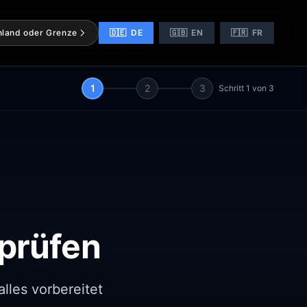
nland oder Grenze
🇩🇪
DE
🇬🇧
EN
🇫🇷
FR
1
2
3
Schritt
1
von
3
prüfen
alles vorbereitet