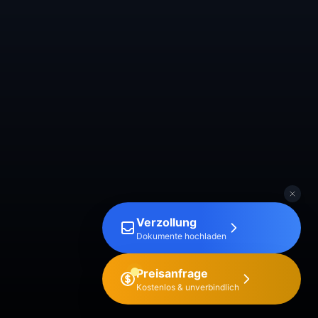
Verzollung
Dokumente hochladen
Preisanfrage
Kostenlos & unverbindlich