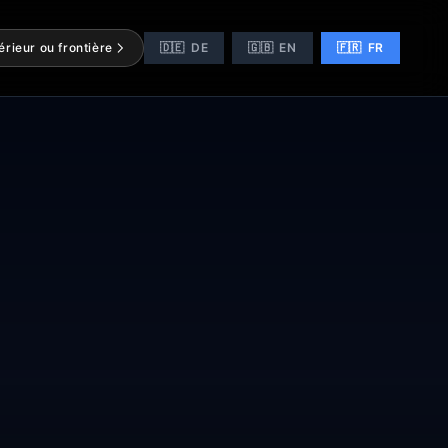
térieur ou frontière
🇩🇪
DE
🇬🇧
EN
🇫🇷
FR