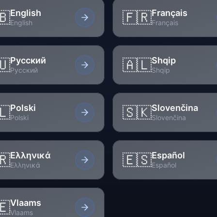
English
Français
🇧
🇫🇷
English
Français
Русский
Shqip
🇺
🇦🇱
Русский
Shqip
Polski
Slovenčina
🇱
🇸🇰
Polski
Slovenčina
Ελληνικά
Español
🇷
🇪🇸
Ελληνικά
Español
Vlaams
🇪
Vlaams