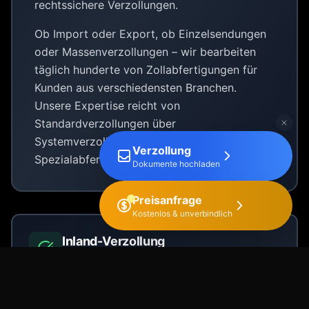
rechtssichere Verzollungen.
Ob Import oder Export, ob Einzelsendungen
oder Massenverzollungen – wir bearbeiten
täglich hunderte von Zollabfertigungen für
Kunden aus verschiedensten Branchen.
Unsere Expertise reicht von
Standardverzollungen über
Systemverzollungen bis hin zu komplexen
Verzollung
Spezialabfertigungen.
Dokumente hochladen
Preisanfrage
Kostenlos & unverbindlich
Inland-Verzollung
Diverse strategische Zollstandorte in der
ganzen Schweiz – weg von der Grenze