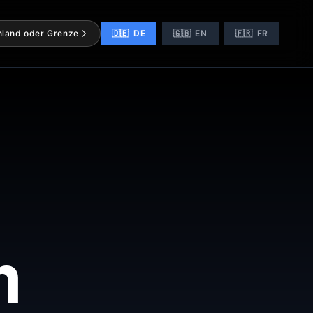
nland oder Grenze
🇩🇪
DE
🇬🇧
EN
🇫🇷
FR
m