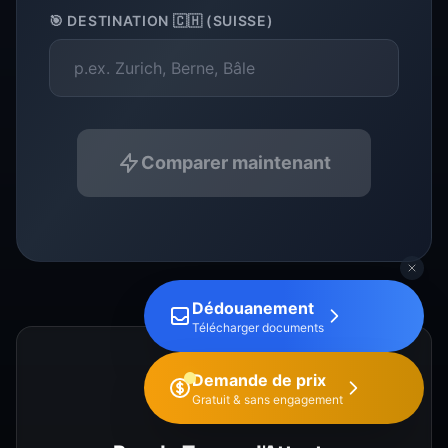
🎯
DESTINATION 🇨🇭 (SUISSE)
Comparer maintenant
Dédouanement
Télécharger documents
Demande de prix
Gratuit & sans engagement