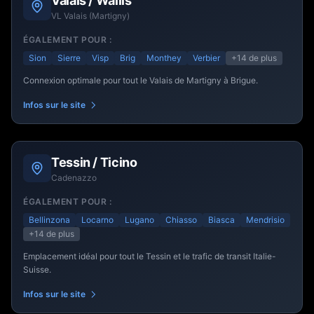
Valais / Wallis
VL Valais (Martigny)
ÉGALEMENT POUR :
Sion
Sierre
Visp
Brig
Monthey
Verbier
+14
de plus
Connexion optimale pour tout le Valais de Martigny à Brigue.
Infos sur le site
Tessin / Ticino
Cadenazzo
ÉGALEMENT POUR :
Bellinzona
Locarno
Lugano
Chiasso
Biasca
Mendrisio
+14
de plus
Emplacement idéal pour tout le Tessin et le trafic de transit Italie-
Suisse.
Infos sur le site