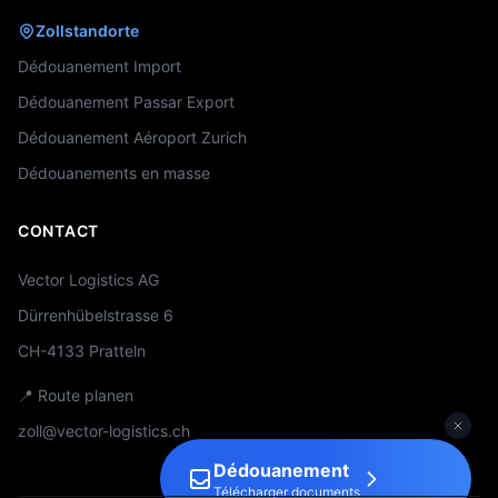
Zollstandorte
Dédouanement Import
Dédouanement Passar Export
Dédouanement Aéroport Zurich
Dédouanements en masse
CONTACT
Vector Logistics AG
Dürrenhübelstrasse 6
CH-4133 Pratteln
📍 Route planen
zoll@vector-logistics.ch
Dédouanement
Télécharger documents